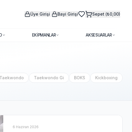
|
Üye Girişi
Bayi Girişi
Sepet (₺0,00)
O
EKIPMANLAR
AKSESUARLAR
Taekwondo
Taekwondo Gi
BOKS
Kickboxing
6 Haziran 2026