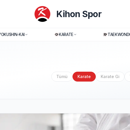
Kihon Spor
YOKUSHIN-KAI
KARATE
TAEKWOND
Tümü
Karate
Karate Gi