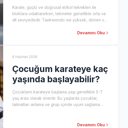
Karate, güçlü ve doğrusal el/kol teknikleri ile
bloklara odaklanırken, tekmeler genellikle orta ve
alt seviyededir. Taekwondo ise yüksek, dönen ve
zıplayan tekmeleriyle öne çıkar; el teknikleri daha
çok denge bozma amaçlıdır. Karate'de kata,
Devamını Oku
Taekwondo'da poomsae formları bulunur.
6 Haziran 2026
Çocuğum karateye kaç
yaşında başlayabilir?
Çocukların karateye başlama yaşı genellikle 5-7
yaş arası olarak önerilir. Bu yaşlarda çocuklar,
talimatları anlama ve grup içinde uyum sağlama
becerilerine sahip olmaya başlarlar. Ancak,
çocuğun bireysel olgunluğu ve dojo'nun program
yapısı da önemli bir faktördür.
Devamını Oku