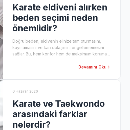
Karate eldiveni alırken
beden seçimi neden
önemlidir?
Doğru beden, eldivenin elinize tam oturmasını,
kaymamasını ve kan dolaşımını engellememesini
sağlar. Bu, hem konfor hem de maksimum koruma
için kritik öneme sahiptir. Yanlış beden, sakatlanma
riskini artırabilir ve performansı olumsuz
Devamını Oku
etkileyebilir.
6 Haziran 2026
Karate ve Taekwondo
arasındaki farklar
nelerdir?