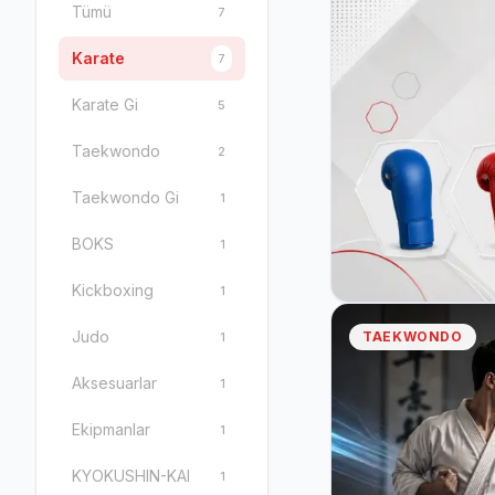
Tümü
7
Karate
7
Karate Gi
5
Taekwondo
2
Taekwondo Gi
1
BOKS
1
Kickboxing
1
Judo
TAEKWONDO
1
Aksesuarlar
1
Ekipmanlar
1
KYOKUSHIN-KAI
1