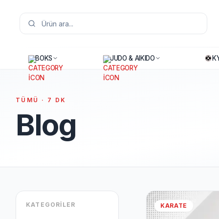
BOKS
JUDO & AIKIDO
K
TÜMÜ
·
7
DK
Blog
KATEGORILER
KARATE