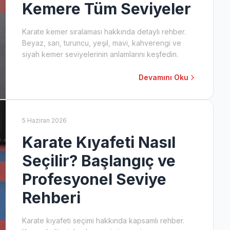
Kemere Tüm Seviyeler
Karate kemer sıralaması hakkında detaylı rehber.
Beyaz, sarı, turuncu, yeşil, mavi, kahverengi ve
siyah kemer seviyelerinin anlamlarını keşfedin.
Devamını Oku
5 Haziran 2026
Karate Kıyafeti Nasıl
Seçilir? Başlangıç ve
Profesyonel Seviye
Rehberi
Karate kıyafeti seçimi hakkında kapsamlı rehber.