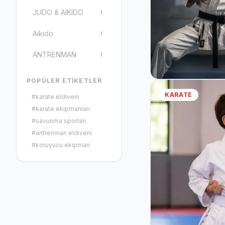
JUDO & AIKIDO
1
Aikido
1
ANTRENMAN
1
POPÜLER ETIKETLER
KARATE
#
karate eldiveni
#
karate ekipmanları
#
savunma sporları
#
antrenman eldiveni
#
koruyucu ekipman