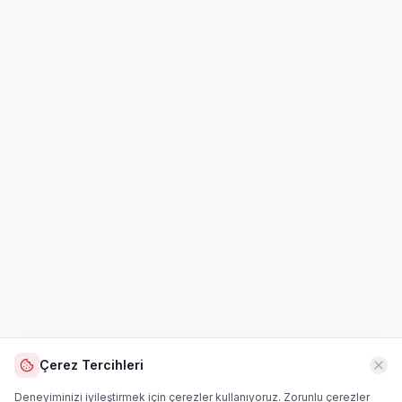
Çerez Tercihleri
Deneyiminizi iyileştirmek için çerezler kullanıyoruz. Zorunlu çerezler