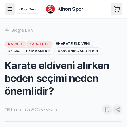
Kihon Spor
Bayi Girişi
Blog'a Dön
#
KARATE ELDIVENI
KARATE
KARATE GI
#
KARATE EKIPMANLARI
#
SAVUNMA SPORLARI
Karate eldiveni alırken
beden seçimi neden
önemlidir?
6 Haziran 2026
•
5
dk okuma