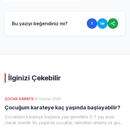
Bu yazıyı beğendiniz mi?
f
tw
İlginizi Çekebilir
ÇOCUK KARATE
•
6 Haziran 2026
Çocuğum karateye kaç yaşında başlayabilir?
Çocukların karateye başlama yaşı genellikle 5-7 yaş arası
olarak önerilir. Bu yaşlarda çocuklar, talimatları anlama ve grup
içinde uyum sağlama becerilerine sahip olmaya başlarlar.