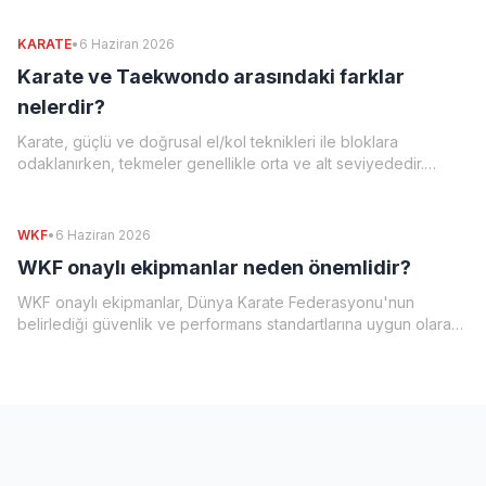
Ancak, çocuğun bireysel olgunluğu ve dojo'nun program
yapısı da önemli bir faktördür.
KARATE
•
6 Haziran 2026
Karate ve Taekwondo arasındaki farklar
nelerdir?
Karate, güçlü ve doğrusal el/kol teknikleri ile bloklara
odaklanırken, tekmeler genellikle orta ve alt seviyededir.
Taekwondo ise yüksek, dönen ve zıplayan tekmeleriyle öne
çıkar; el teknikleri daha çok denge bozma amaçlıdır. Karate'de
kata, Taekwondo'da poomsae formları bulunur.
WKF
•
6 Haziran 2026
WKF onaylı ekipmanlar neden önemlidir?
WKF onaylı ekipmanlar, Dünya Karate Federasyonu'nun
belirlediği güvenlik ve performans standartlarına uygun olarak
üretilir. Bu ekipmanlar, sporcuların müsabakalara katılabilmesi
için zorunlu olmasının yanı sıra, antrenman ve maç sırasında
maksimum koruma sağlayarak sakatlanma riskini minimize eder
ve sporcuların kendilerini güvende hissetmelerine olanak tanır.