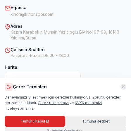
E-posta
kihon@kihonspor.com
Adres
Kazım Karabekir, Muhsin Yazıcıoğlu Blv No: 97-99, 16140
Yıldırım/Bursa
Çalışma Saatleri
Pazartesi-Pazar
:
09:00 - 18:00
Harita
Çerez Tercihleri
Harita
Deneyiminizi iyileştirmek için çerezler kullanıyoruz. Zorunlu çerezler
her zaman etkindir.
Çerez politikamızı
ve
KVKK metnimizi
inceleyebilirsiniz.
Tümünü Kabul Et
Tümünü Reddet
Tercihleri Özelleştir