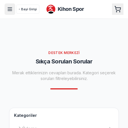
Kihon Spor
Bayi Girişi
DESTEK MERKEZI
Sıkça Sorulan Sorular
Merak ettiklerinizin cevapları burada. Kategori seçerek
soruları filtreleyebilirsiniz.
Kategoriler