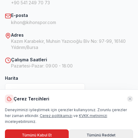
+90 541 249 70 73
E-posta
kihon@kihonspor.com
Adres
Kazım Karabekir, Muhsin Yazıcıoğlu Blv No: 97-99, 16140
Yıldırım/Bursa
Çalışma Saatleri
Pazartesi-Pazar
:
09:00 - 18:00
Harita
Çerez Tercihleri
Harita
Deneyiminizi iyileştirmek için çerezler kullanıyoruz. Zorunlu çerezler
her zaman etkindir.
Çerez politikamızı
ve
KVKK metnimizi
inceleyebilirsiniz.
Tümünü Kabul Et
Tümünü Reddet