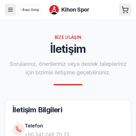
Kihon Spor
Bayi Girişi
BIZE ULAŞIN
İletişim
Sorularınız, önerileriniz veya destek talepleriniz
için bizimle iletişime geçebilirsiniz.
İletişim Bilgileri
Telefon
+90 541 249 70 73