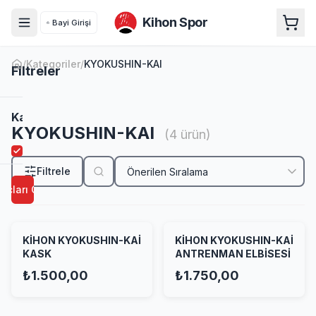
Kihon Spor
Bayi Girişi
/
Kategoriler
/
KYOKUSHIN-KAI
Filtreler
KYOKUSHIN-KAI
Kategori
KYOKUSHIN-KAI
(
4
ürün)
KYOKUSHIN-
KAI
Filtrele
uçları Göster
Beden
KİHON KYOKUSHIN-KAİ
KİHON KYOKUSHIN-KAİ
100
200
KASK
ANTRENMAN ELBİSESİ
₺1.500,00
₺1.750,00
130
M
L
XL