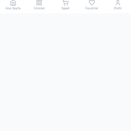
Ana Sayfa
Ürünler
Sepet
Favoriler
Profil
Kihon Spor
1998'den beri dövüş sanatları ve spor ekipmanlarında
Türkiye'nin öncü ve uluslararası markası.
Bülten
Yeni ürünler ve indirimlerden haberdar olmak için abone