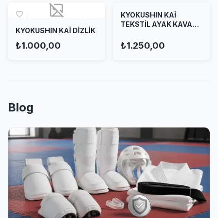
KYOKUSHIN KAİ
S
XS
TEKSTİL AYAK KAVAL
KYOKUSHIN KAİ DİZLİK
KORUYUCU
160
180
₺1.000,00
₺1.250,00
190
150
110
140
170
120
Blog
90
Renk