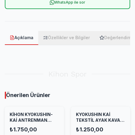
WhatsApp ile sor
Açıklama
Özellikler ve Bilgiler
Değerlendirme
Kihon Spor
Önerilen Ürünler
KİHON KYOKUSHIN-
KYOKUSHIN KAİ
KAİ ANTRENMAN
TEKSTİL AYAK KAVAL
ELBİSESİ
KORUYUCU
₺1.750,00
₺1.250,00