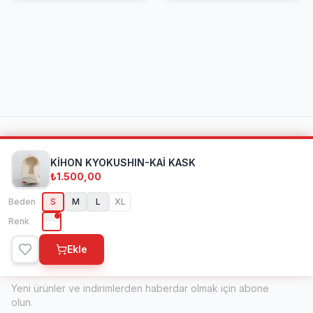
Kihon Spor
KİHON KYOKUSHIN-KAİ KASK
₺1.500,00
1998'den beri dövüş sanatları ve spor ekipmanlarında
Beden
S
M
L
XL
Türkiye'nin öncü ve uluslararası markası.
Renk
Ekle
Bülten
Yeni ürünler ve indirimlerden haberdar olmak için abone
olun.