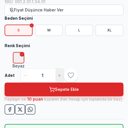
SKU
:
001.2.01.1.34.01
Fiyat Düşünce Haber Ver
Beden Seçimi
S
M
L
XL
Renk Seçimi
Beyaz
Adet
Sepete Ekle
Paylaşın ve
10
puan
kazanın (her hesap için toplamda bir kez)