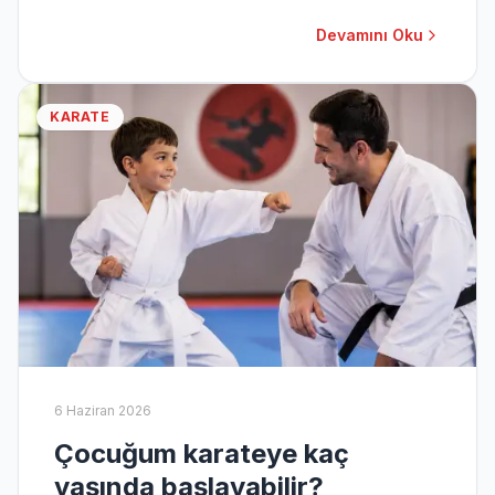
için kritik öneme sahiptir. Yanlış beden, sakatlanma
riskini artırabilir ve performansı olumsuz etkileyebilir.
Devamını Oku
KARATE
6 Haziran 2026
Çocuğum karateye kaç
yaşında başlayabilir?