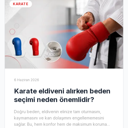
KARATE
6 Haziran 2026
Karate eldiveni alırken beden
seçimi neden önemlidir?
Doğru beden, eldivenin elinize tam oturmasını,
kaymamasını ve kan dolaşımını engellememesini
sağlar. Bu, hem konfor hem de maksimum koruma