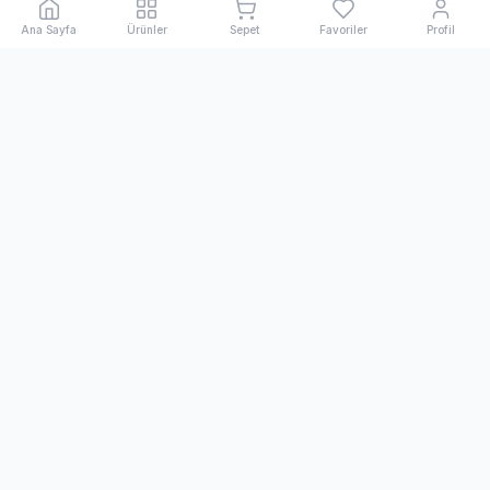
Ana Sayfa
Ürünler
Sepet
Favoriler
Profil
Kihon Spor
1998'den beri dövüş sanatları ve spor ekipmanlarında
Türkiye'nin öncü ve uluslararası markası.
Bülten
Yeni ürünler ve indirimlerden haberdar olmak için abone