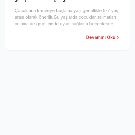
Çocukların karateye başlama yaşı genellikle 5-7 yaş
arası olarak önerilir. Bu yaşlarda çocuklar, talimatları
anlama ve grup içinde uyum sağlama becerilerine
sahip olmaya başlarlar. Ancak, çocuğun bireysel
olgunluğu ve dojo'nun program yapısı da önemli bir
Devamını Oku
faktördür.