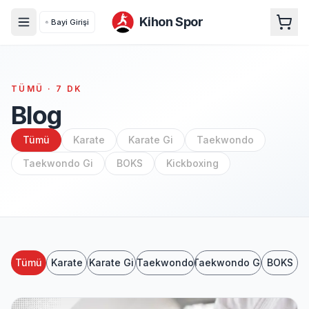
Kihon Spor
Bayi Girişi
TÜMÜ
·
7
DK
Blog
Tümü
Karate
Karate Gi
Taekwondo
Taekwondo Gi
BOKS
Kickboxing
Tümü
Karate
Karate Gi
Taekwondo
Taekwondo Gi
BOKS