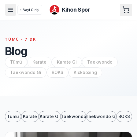
Kihon Spor
Bayi Girişi
TÜMÜ
·
7
DK
Blog
Tümü
Karate
Karate Gi
Taekwondo
Taekwondo Gi
BOKS
Kickboxing
Tümü
Karate
Karate Gi
Taekwondo
Taekwondo Gi
BOKS