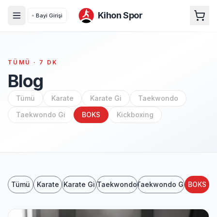
Kihon Spor
Bayi Girişi
TÜMÜ
·
7
DK
Blog
Tümü
Karate
Karate Gi
Taekwondo
Taekwondo Gi
BOKS
Kickboxing
Tümü
Karate
Karate Gi
Taekwondo
Taekwondo Gi
BOKS