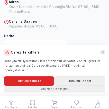
Adres
Kazım Karabekir, Muhsin Yazıcıoğlu Blv No: 97-99, 16140
Yıldırım/Bursa
Çalışma Saatleri
Pazartesi-Pazar
:
09:00 - 18:00
Harita
Çerez Tercihleri
Harita
Deneyiminizi iyileştirmek için çerezler kullanıyoruz. Zorunlu çerezler
her zaman etkindir.
Çerez politikamızı
ve
KVKK metnimizi
inceleyebilirsiniz.
Tümünü Kabul Et
Tümünü Reddet
Tercihleri Özelleştir
© 2026 Kihon Spor. Tüm hakları saklıdır.
Çerez Tercihleri
Ana Sayfa
Ürünler
Sepet
Favoriler
Profil