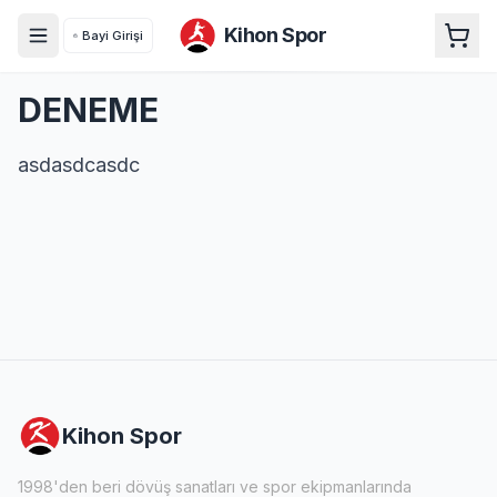
Kihon Spor
Bayi Girişi
DENEME
asdasdcasdc
Kihon Spor
1998'den beri dövüş sanatları ve spor ekipmanlarında