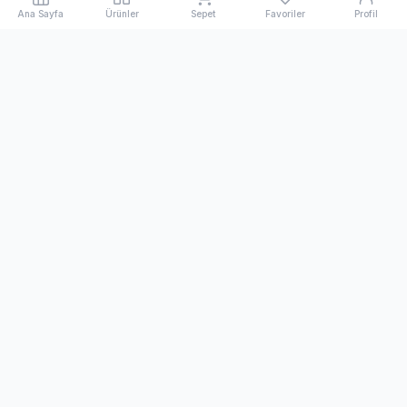
Ana Sayfa
Ürünler
Sepet
Favoriler
Profil
Kihon Spor
1998'den beri dövüş sanatları ve spor ekipmanlarında
Türkiye'nin öncü ve uluslararası markası.
Bülten
Yeni ürünler ve indirimlerden haberdar olmak için abone
olun.