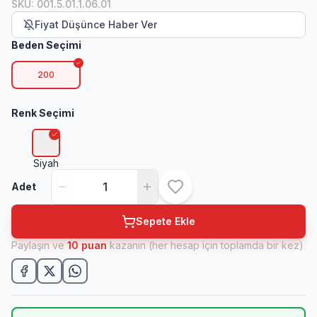
SKU
:
001.5.01.1.06.01
Fiyat Düşünce Haber Ver
Beden Seçimi
200
Renk Seçimi
Siyah
Adet
Sepete Ekle
Paylaşın ve
10
puan
kazanın (her hesap için toplamda bir kez)