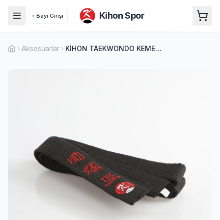
Kihon Spor
Bayi Girişi
Aksesuarlar
KİHON TAEKWONDO KEMER SİYAH