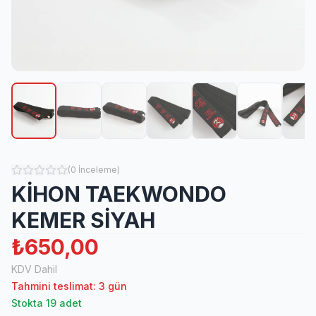
(
0
İnceleme
)
KİHON TAEKWONDO
KEMER SİYAH
₺650,00
KDV Dahil
Tahmini teslimat: 3 gün
Stokta 19 adet