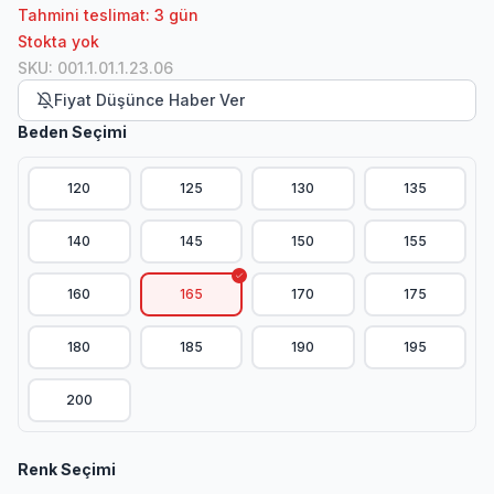
Tahmini teslimat: 3 gün
Stokta yok
SKU
:
001.1.01.1.23.06
Fiyat Düşünce Haber Ver
Beden Seçimi
120
125
130
135
140
145
150
155
160
165
170
175
180
185
190
195
200
Renk Seçimi