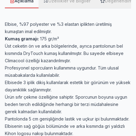
Açıklama
Özellikler ve Bilgiler
Değerlendirme
Elbise, %97 polyester ve %3 elastan iplikten üretilmiş
kumaştan imal edilmiştir.
Kumaş gramajı:
175 gr/m²
Üst ceketin ön ve arka bölgelerinde, ayrıca pantolonun bel
kısmında DryTouch kumaş kullanılmıştır. Bu sayede elbiseye
Climacool özelliği kazandırılmıştır.
Profesyonel sporcuların kullanımına uygundur. Tüm ulusal
müsabakalarda kullanılabilir.
Elbisede 3 iplik dikiş kullanılarak estetik bir görünüm ve yüksek
dayanıklılık sağlanmıştır.
Ürün sıfır çekme özelliğine sahiptir. Sporcunun boyuna uygun
beden tercih edildiğinde herhangi bir terzi müdahalesine
gerek kalmadan kullanılabilir.
Pantolonda 5 cm genişliğinde lastik ve uçkur ipi bulunmaktadır.
Elbisenin sağ göğüs bölümünde ve arka kısmında gri yaldızlı
Kihon logosu nakışı bulunmaktadır.