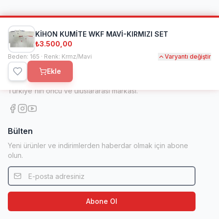
KİHON KUMİTE WKF MAVİ-KIRMIZI SET
₺3.500,00
Beden: 165 · Renk: Krmz/Mavi
Kihon Spor
Varyantı değiştir
Ekle
1998'den beri dövüş sanatları ve spor ekipmanlarında
Türkiye'nin öncü ve uluslararası markası.
Bülten
Yeni ürünler ve indirimlerden haberdar olmak için abone
olun.
Abone Ol