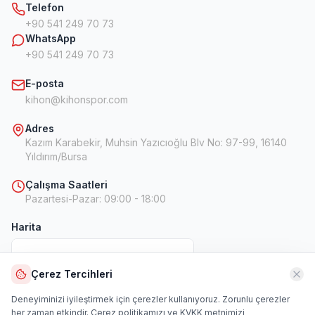
Telefon
+90 541 249 70 73
WhatsApp
+90 541 249 70 73
E-posta
kihon@kihonspor.com
Adres
Kazım Karabekir, Muhsin Yazıcıoğlu Blv No: 97-99, 16140
Yıldırım/Bursa
Çalışma Saatleri
Pazartesi-Pazar
:
09:00 - 18:00
Harita
Çerez Tercihleri
Harita
Deneyiminizi iyileştirmek için çerezler kullanıyoruz. Zorunlu çerezler
her zaman etkindir.
Çerez politikamızı
ve
KVKK metnimizi