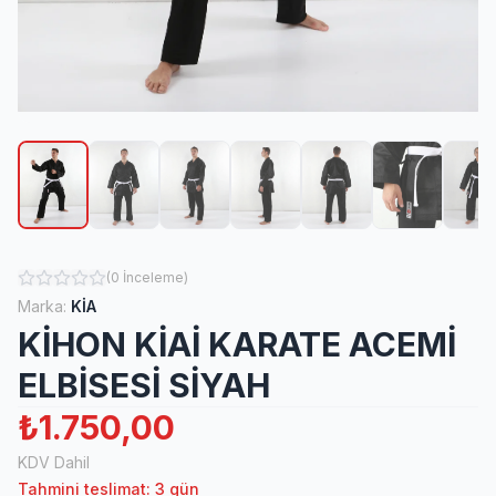
(
0
İnceleme
)
Marka:
KİA
KİHON KİAİ KARATE ACEMİ
ELBİSESİ SİYAH
₺1.750,00
KDV Dahil
Tahmini teslimat: 3 gün