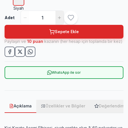
Siyah
Adet
Sepete Ekle
Paylaşın ve
10
puan
kazanın (her hesap için toplamda bir kez)
WhatsApp ile sor
Açıklama
Özellikler ve Bilgiler
Değerlendirme
Kiai Karate Acemi Elbisesi, siyah renkte olup %60 polyester ve