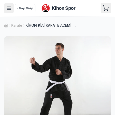
Kihon Spor
Bayi Girişi
Karate
KİHON KİAİ KARATE ACEMİ ELBİSESİ SİYAH