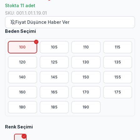
Stokta 11 adet
SKU
:
001.1.01.1.19.01
Fiyat Düşünce Haber Ver
Beden Seçimi
100
105
110
115
120
125
130
135
140
145
150
155
160
165
170
175
180
185
190
Renk Seçimi