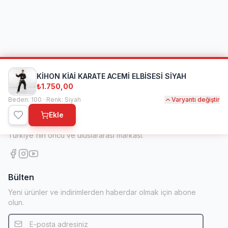
KİHON KİAİ KARATE ACEMİ ELBİSESİ SİYAH
₺1.750,00
Beden: 100 · Renk: Siyah
Varyantı değiştir
Kihon Spor
Ekle
1998'den beri dövüş sanatları ve spor ekipmanlarında
Türkiye'nin öncü ve uluslararası markası.
Bülten
Yeni ürünler ve indirimlerden haberdar olmak için abone
olun.