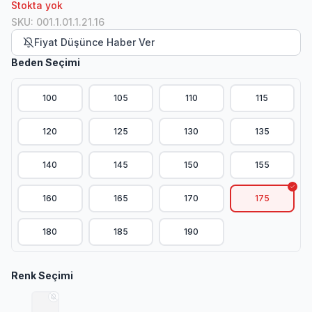
Stokta yok
SKU
:
001.1.01.1.21.16
Fiyat Düşünce Haber Ver
Beden Seçimi
100
105
110
115
120
125
130
135
140
145
150
155
160
165
170
175
180
185
190
Renk Seçimi