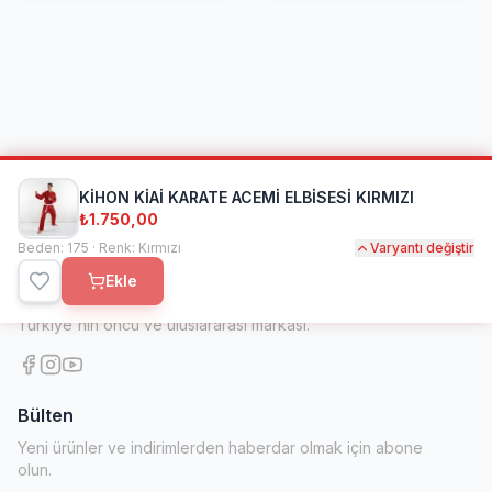
KİHON KİAİ KARATE ACEMİ ELBİSESİ KIRMIZI
₺1.750,00
Beden: 175 · Renk: Kırmızı
Varyantı değiştir
Kihon Spor
Ekle
1998'den beri dövüş sanatları ve spor ekipmanlarında
Türkiye'nin öncü ve uluslararası markası.
Bülten
Yeni ürünler ve indirimlerden haberdar olmak için abone
olun.