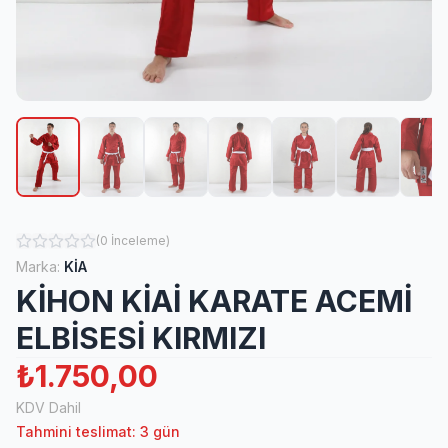
(
0
İnceleme
)
Marka:
KİA
KİHON KİAİ KARATE ACEMİ
ELBİSESİ KIRMIZI
₺1.750,00
KDV Dahil
Tahmini teslimat: 3 gün