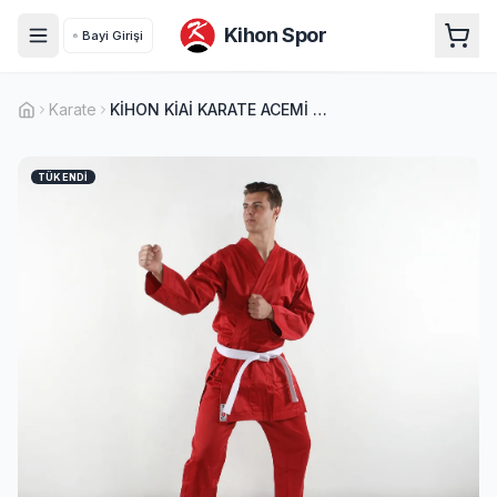
Kihon Spor
Bayi Girişi
Karate
KİHON KİAİ KARATE ACEMİ ELBİSESİ KIRMIZI
TÜKENDI