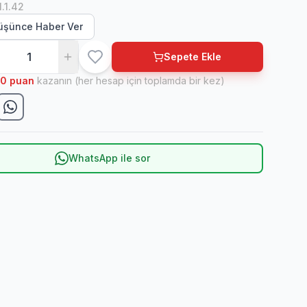
1.1.42
Düşünce Haber Ver
Sepete Ekle
10
puan
kazanın (her hesap için toplamda bir kez)
WhatsApp ile sor