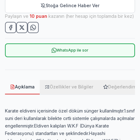
Stoğa Gelince Haber Ver
Paylaşın ve
10
puan
kazanın (her hesap için toplamda bir kez)
WhatsApp ile sor
Açıklama
Özellikler ve Bilgiler
Değerlendirme
Karate eldiveni içerisinde özel döküm sünger kullanılmıştır.1.sınıf
suni deri kullanılarak bilekte cırtlı sistemle çalışmalarda açılmalar
engellenmiştir.Eldiven kalıpları W.K.F (Dünya Karate
Federasyonu) standartları ve şeklindedir.Hayashi