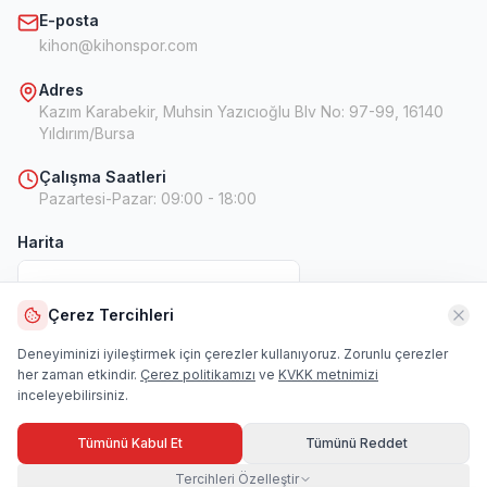
E-posta
kihon@kihonspor.com
Adres
Kazım Karabekir, Muhsin Yazıcıoğlu Blv No: 97-99, 16140
Yıldırım/Bursa
Çalışma Saatleri
Pazartesi-Pazar
:
09:00 - 18:00
Harita
Çerez Tercihleri
Harita
Deneyiminizi iyileştirmek için çerezler kullanıyoruz. Zorunlu çerezler
her zaman etkindir.
Çerez politikamızı
ve
KVKK metnimizi
inceleyebilirsiniz.
Tümünü Kabul Et
Tümünü Reddet
Tercihleri Özelleştir