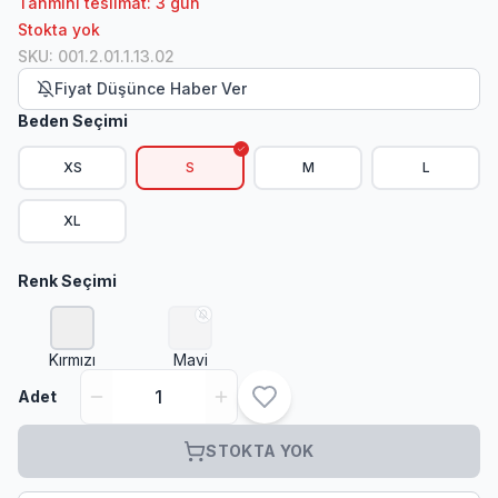
Tahmini teslimat: 3 gün
Stokta yok
SKU
:
001.2.01.1.13.02
Fiyat Düşünce Haber Ver
Beden Seçimi
XS
S
M
L
XL
Renk Seçimi
Kırmızı
Mavi
Adet
STOKTA YOK