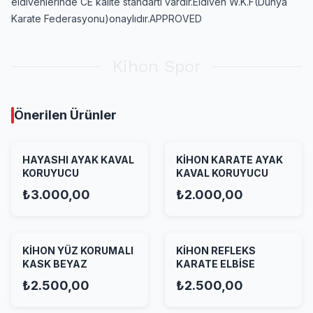
eldivenlerinde CE kalite standartı vardır.Eldiven W.K.F(Dünya
Karate Federasyonu)onaylıdır.APPROVED
Kihon Spor
Önerilen Ürünler
HAYASHI AYAK KAVAL
KİHON KARATE AYAK
KORUYUCU
KAVAL KORUYUCU
₺3.000,00
₺2.000,00
KİHON YÜZ KORUMALI
KİHON REFLEKS
KASK BEYAZ
KARATE ELBİSE
₺2.500,00
₺2.500,00