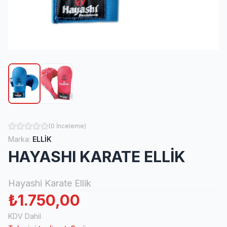
(
0
İnceleme
)
Marka:
ELLİK
HAYASHI KARATE ELLİK
Hayashi Karate Ellik
₺1.750,00
KDV Dahil