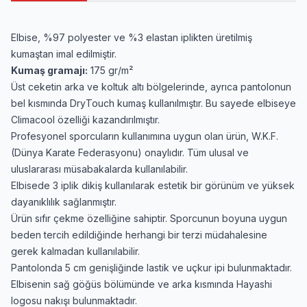
Elbise, %97 polyester ve %3 elastan iplikten üretilmiş
kumaştan imal edilmiştir.
Kumaş gramajı:
175 gr/m²
Üst ceketin arka ve koltuk altı bölgelerinde, ayrıca pantolonun
bel kısmında DryTouch kumaş kullanılmıştır. Bu sayede elbiseye
Climacool özelliği kazandırılmıştır.
Profesyonel sporcuların kullanımına uygun olan ürün, W.K.F.
(Dünya Karate Federasyonu) onaylıdır. Tüm ulusal ve
uluslararası müsabakalarda kullanılabilir.
Elbisede 3 iplik dikiş kullanılarak estetik bir görünüm ve yüksek
dayanıklılık sağlanmıştır.
Ürün sıfır çekme özelliğine sahiptir. Sporcunun boyuna uygun
beden tercih edildiğinde herhangi bir terzi müdahalesine
gerek kalmadan kullanılabilir.
Pantolonda 5 cm genişliğinde lastik ve uçkur ipi bulunmaktadır.
Elbisenin sağ göğüs bölümünde ve arka kısmında Hayashi
logosu nakışı bulunmaktadır.