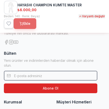
HAYASHI CHAMPION KUMİTE MASTER
₺6.000,00
Beden: 140 · Renk: Beyaz
Varyantı değiştir
Kihon Spor
Ekle
1998'den beri dövüş sanatları ve spor ekipmanlarında
Türkiye'nin öncü ve uluslararası markası.
Bülten
Yeni ürünler ve indirimlerden haberdar olmak için abone
olun.
Abone Ol
Kurumsal
Müşteri Hizmetleri