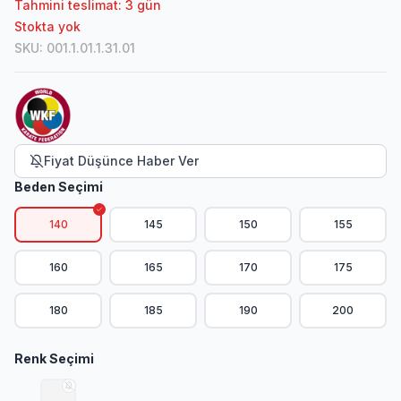
Tahmini teslimat: 3 gün
Stokta yok
SKU
:
001.1.01.1.31.01
Fiyat Düşünce Haber Ver
Beden Seçimi
140
145
150
155
160
165
170
175
180
185
190
200
Renk Seçimi