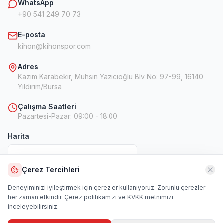
WhatsApp
+90 541 249 70 73
E-posta
kihon@kihonspor.com
Adres
Kazım Karabekir, Muhsin Yazıcıoğlu Blv No: 97-99, 16140
Yıldırım/Bursa
Çalışma Saatleri
Pazartesi-Pazar
:
09:00 - 18:00
Harita
Çerez Tercihleri
Harita
Deneyiminizi iyileştirmek için çerezler kullanıyoruz. Zorunlu çerezler
her zaman etkindir.
Çerez politikamızı
ve
KVKK metnimizi
inceleyebilirsiniz.