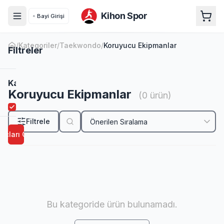
Kihon Spor
Bayi Girişi
/
Kategoriler
/
Taekwondo
/
Koruyucu Ekipmanlar
Filtreler
KORUYUCU EKIPMANLAR
Kategori
Koruyucu Ekipmanlar
(
0
ürün)
Koruyucu
Taekwondo koruyucu ekipmanları
Ekipmanlar
Filtrele
uçları Göster
Fiyat
Aralığı
Bu kategoride ürün bulunamadı.
-
₺
₺