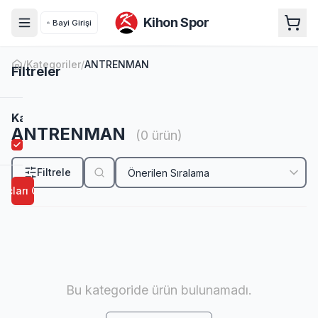
Kihon Spor
Bayi Girişi
/
Kategoriler
/
ANTRENMAN
Filtreler
ANTRENMAN
Kategori
ANTRENMAN
(
0
ürün)
ANTRENMAN
Filtrele
uçları Göster
Fiyat
Aralığı
-
₺
₺
Bu kategoride ürün bulunamadı.