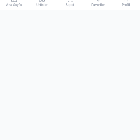
Ana Sayfa
Ürünler
Sepet
Favoriler
Profil
Kihon Spor
1998'den beri dövüş sanatları ve spor ekipmanlarında
Türkiye'nin öncü ve uluslararası markası.
Bülten
Yeni ürünler ve indirimlerden haberdar olmak için abone
olun.